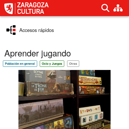
Cultura
M
Accesos rápidos
Aprender jugando
Población en general
Ocio y Juegos
Otras