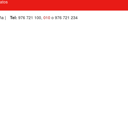
Datos
ña |
Tel:
976 721 100
,
010
o
976 721 234