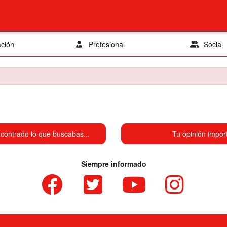
ación
Profesional
Social
contrado lo que buscabas...
Tu opinión impor
Siempre informado
Facebook
twitter
youtube
instagram